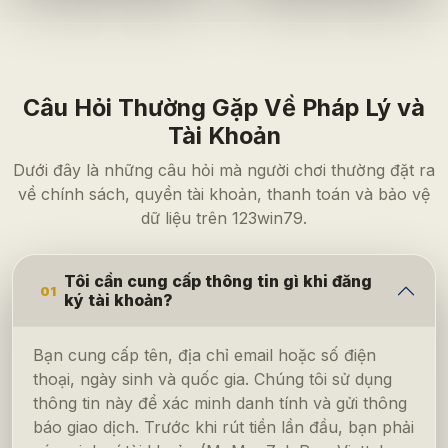
Câu Hỏi Thường Gặp Về Pháp Lý và
Tài Khoản
Dưới đây là những câu hỏi mà người chơi thường đặt ra
về chính sách, quyền tài khoản, thanh toán và bảo vệ
dữ liệu trên 123win79.
Tôi cần cung cấp thông tin gì khi đăng
01
ký tài khoản?
Bạn cung cấp tên, địa chỉ email hoặc số điện
thoại, ngày sinh và quốc gia. Chúng tôi sử dụng
thông tin này để xác minh danh tính và gửi thông
báo giao dịch. Trước khi rút tiền lần đầu, bạn phải