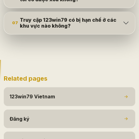
Truy cập 123win79 có bị hạn chế ở các
07
khu vực nào không?
Related pages
123win79 Vietnam
Đăng ký