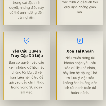
xác minh ví để tuân thủ
trong cài đặt trình
quy định chống gian
duyệt, nhưng điều này
lận.
có thể ảnh hưởng đến
trải nghiệm.
Yêu Cầu Quyền
Xóa Tài Khoản
Truy Cập Dữ Liệu
Nếu muốn đóng tài
Bạn có quyền yêu cầu
khoản hoặc yêu cầu
xem những dữ liệu nào
xóa dữ liệu cá nhân,
chúng tôi lưu trữ về
hãy liên hệ đội ngũ hỗ
bạn. Liên hệ hỗ trợ để
trợ. Lưu ý việc xóa
gửi yêu cầu chính thức
không ảnh hưởng đến
trong vòng 30 ngày
lịch sử thanh toán đã
làm việc.
hoàn thành.