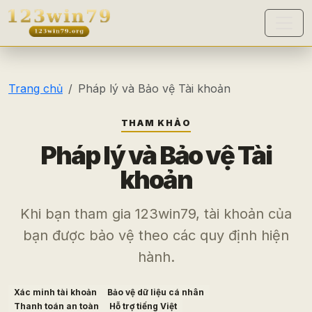
123win79
Trang chủ
Pháp lý và Bảo vệ Tài khoản
THAM KHẢO
Pháp lý và Bảo vệ Tài
khoản
Khi bạn tham gia 123win79, tài khoản của
bạn được bảo vệ theo các quy định hiện
hành.
Xác minh tài khoản
Bảo vệ dữ liệu cá nhân
Thanh toán an toàn
Hỗ trợ tiếng Việt