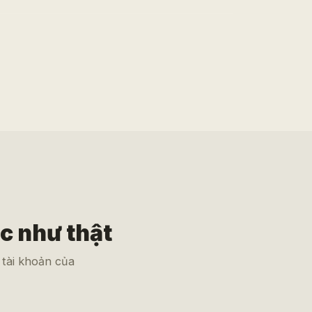
c như thật
 tài khoản của