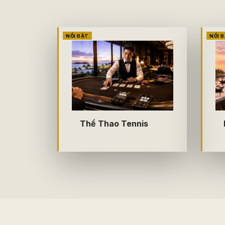
NỔI BẬT
NỔI 
Thể Thao Tennis