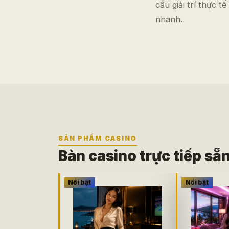
cầu giải trí thực 
nhanh.
SẢN PHẨM CASINO
Bàn casino trực tiếp sẵ
Nổi bật
Nổi bật