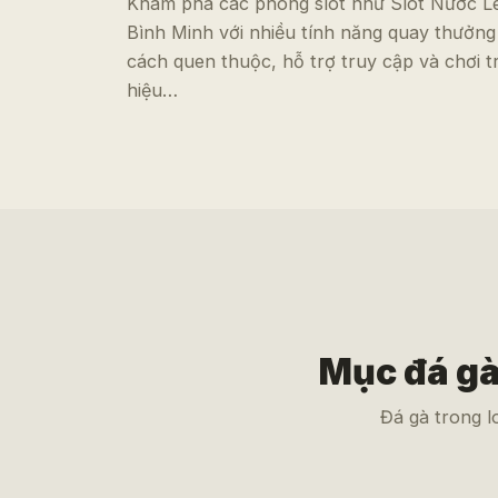
Khám phá các phòng slot như Slot Nước Lê
Bình Minh với nhiều tính năng quay thưởn
cách quen thuộc, hỗ trợ truy cập và chơi t
hiệu…
Mục đá gà
Đá gà trong l