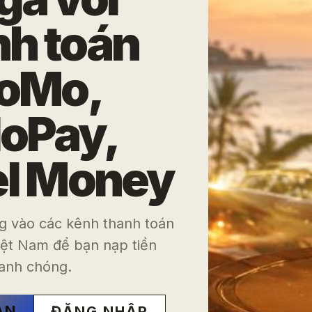
nh toán
oMo,
loPay,
el Money
ng vào các kênh thanh toán
iệt Nam để bạn nạp tiền
anh chóng.
ẢN
ĐĂNG NHẬP