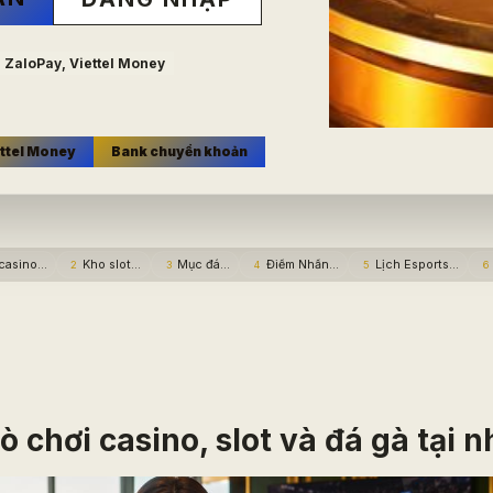
ZaloPay, Viettel Money
ttel Money
Bank chuyển khoản
casino…
Kho slot…
Mục đá…
Điểm Nhấn…
Lịch Esports…
2
3
4
5
6
ò chơi casino, slot và đá gà tại n